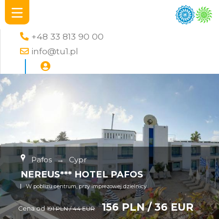
+48 33 813 90 00
info@tu1.pl
Pafos
→
Cypr
NEREUS*** HOTEL PAFOS
W poblizu centrum, przy imprezowej dzielnicy
156 PLN / 36 EUR
Cena od
191 PLN / 44 EUR