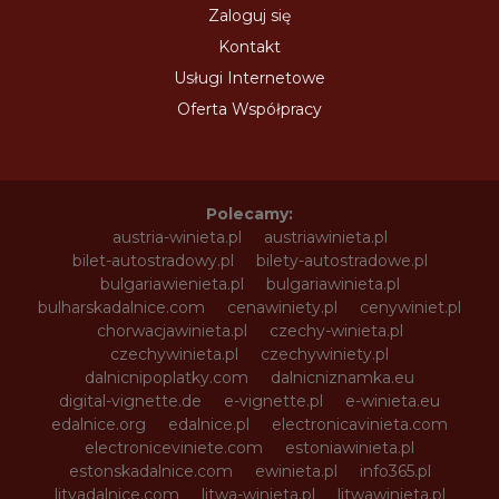
Zaloguj się
Kontakt
Usługi Internetowe
Oferta Współpracy
Polecamy:
austria-winieta.pl
austriawinieta.pl
bilet-autostradowy.pl
bilety-autostradowe.pl
bulgariawienieta.pl
bulgariawinieta.pl
bulharskadalnice.com
cenawiniety.pl
cenywiniet.pl
chorwacjawinieta.pl
czechy-winieta.pl
czechywinieta.pl
czechywiniety.pl
dalnicnipoplatky.com
dalnicniznamka.eu
digital-vignette.de
e-vignette.pl
e-winieta.eu
edalnice.org
edalnice.pl
electronicavinieta.com
electroniceviniete.com
estoniawinieta.pl
estonskadalnice.com
ewinieta.pl
info365.pl
litvadalnice.com
litwa-winieta.pl
litwawinieta.pl