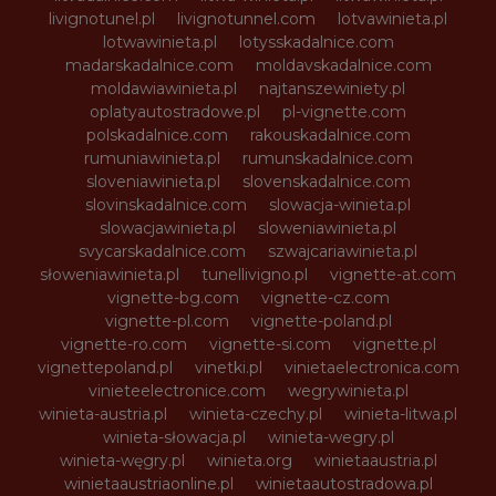
livignotunel.pl
livignotunnel.com
lotvawinieta.pl
lotwawinieta.pl
lotysskadalnice.com
madarskadalnice.com
moldavskadalnice.com
moldawiawinieta.pl
najtanszewiniety.pl
oplatyautostradowe.pl
pl-vignette.com
polskadalnice.com
rakouskadalnice.com
rumuniawinieta.pl
rumunskadalnice.com
sloveniawinieta.pl
slovenskadalnice.com
slovinskadalnice.com
slowacja-winieta.pl
slowacjawinieta.pl
sloweniawinieta.pl
svycarskadalnice.com
szwajcariawinieta.pl
słoweniawinieta.pl
tunellivigno.pl
vignette-at.com
vignette-bg.com
vignette-cz.com
vignette-pl.com
vignette-poland.pl
vignette-ro.com
vignette-si.com
vignette.pl
vignettepoland.pl
vinetki.pl
vinietaelectronica.com
vinieteelectronice.com
wegrywinieta.pl
winieta-austria.pl
winieta-czechy.pl
winieta-litwa.pl
winieta-słowacja.pl
winieta-wegry.pl
winieta-węgry.pl
winieta.org
winietaaustria.pl
winietaaustriaonline.pl
winietaautostradowa.pl