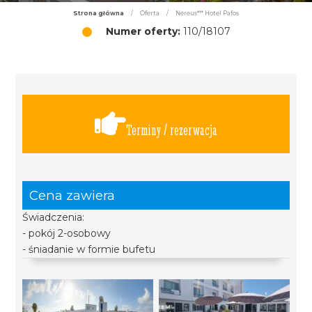
Strona główna
/
Oferta
/
Nereus*** Hotel Pafos
Numer oferty:
110/18107
Terminy / rezerwacja
Cena zawiera
Świadczenia:
- pokój 2-osobowy
- śniadanie w formie bufetu