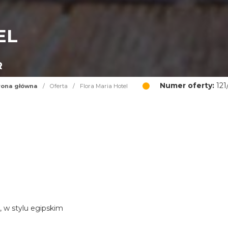
EL
R
Numer oferty:
121
rona główna
/
Oferta
/
Flora Maria Hotel
, w stylu egipskim