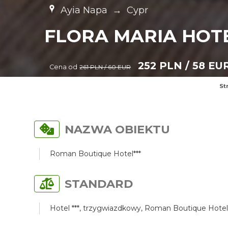
Ayia Napa
→
Cypr
FLORA MARIA HOT
252 PLN / 58 EU
Cena od
261 PLN / 60 EUR
St
NAZWA OBIEKTU
Roman Boutique Hotel***
STANDARD
Hotel ***, trzygwiazdkowy, Roman Boutique Hotel