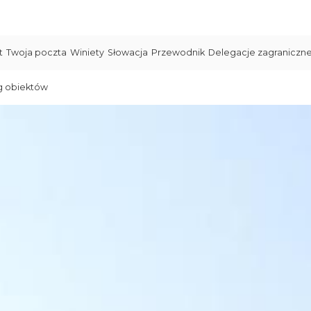
t
Twoja poczta
Winiety
Słowacja
Przewodnik
Delegacje zagraniczn
g obiektów