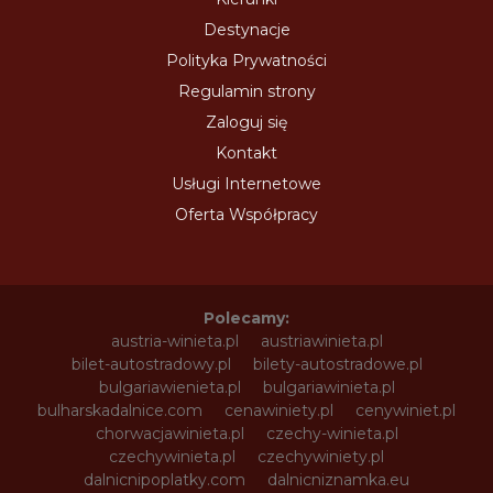
Destynacje
Polityka Prywatności
Regulamin strony
Zaloguj się
Kontakt
Usługi Internetowe
Oferta Współpracy
Polecamy:
austria-winieta.pl
austriawinieta.pl
bilet-autostradowy.pl
bilety-autostradowe.pl
bulgariawienieta.pl
bulgariawinieta.pl
bulharskadalnice.com
cenawiniety.pl
cenywiniet.pl
chorwacjawinieta.pl
czechy-winieta.pl
czechywinieta.pl
czechywiniety.pl
dalnicnipoplatky.com
dalnicniznamka.eu