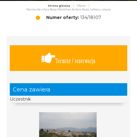
Strona główna
/
Oferta
/
Wycieczka z Ayia Napy Marathon do Ayia Napa, Lefkary i więcej
Numer oferty:
134/18107
Terminy / rezerwacja
Cena zawiera
Uczestnik