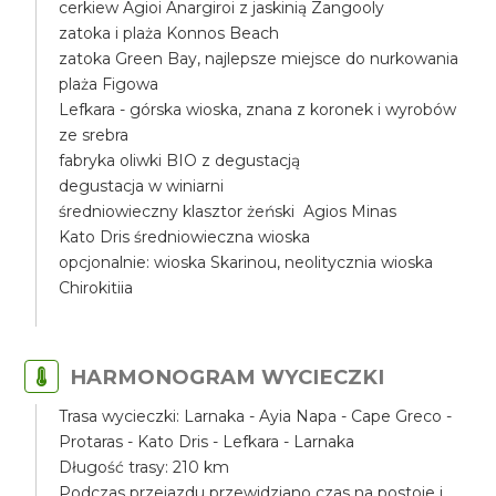
cerkiew Agioi Anargiroi z jaskinią Zangooly
zatoka i plaża Konnos Beach
zatoka Green Bay, najlepsze miejsce do nurkowania
plaża Figowa
Lefkara - górska wioska, znana z koronek i wyrobów
ze srebra
fabryka oliwki BIO z degustacją
degustacja w winiarni
średniowieczny klasztor żeński Agios Minas
Kato Dris średniowieczna wioska
opcjonalnie: wioska Skarinou, neolitycznia wioska
Chirokitiia
HARMONOGRAM WYCIECZKI
Trasa wycieczki: Larnaka - Ayia Napa - Cape Greco -
Protaras - Kato Dris - Lefkara - Larnaka
Długość trasy: 210 km
Podczas przejazdu przewidziano czas na postoje i