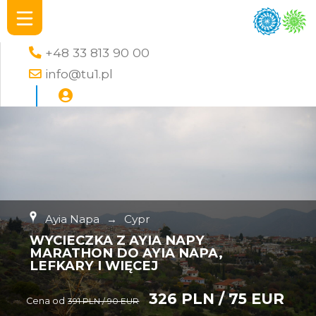
+48 33 813 90 00
info@tu1.pl
Ayia Napa
→
Cypr
WYCIECZKA Z AYIA NAPY
MARATHON DO AYIA NAPA,
LEFKARY I WIĘCEJ
326 PLN / 75 EUR
Cena od
391 PLN / 90 EUR