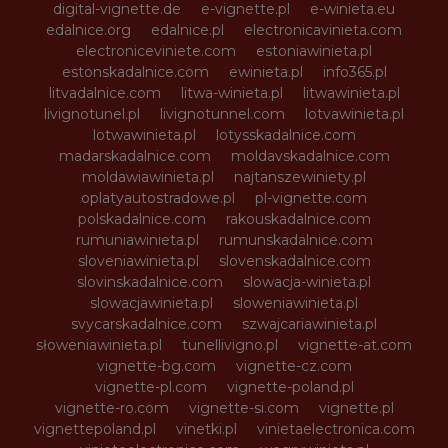
digital-vignette.de
e-vignette.pl
e-winieta.eu
edalnice.org
edalnice.pl
electronicavinieta.com
electroniceviniete.com
estoniawinieta.pl
estonskadalnice.com
ewinieta.pl
info365.pl
litvadalnice.com
litwa-winieta.pl
litwawinieta.pl
livignotunel.pl
livignotunnel.com
lotvawinieta.pl
lotwawinieta.pl
lotysskadalnice.com
madarskadalnice.com
moldavskadalnice.com
moldawiawinieta.pl
najtanszewiniety.pl
oplatyautostradowe.pl
pl-vignette.com
polskadalnice.com
rakouskadalnice.com
rumuniawinieta.pl
rumunskadalnice.com
sloveniawinieta.pl
slovenskadalnice.com
slovinskadalnice.com
slowacja-winieta.pl
slowacjawinieta.pl
sloweniawinieta.pl
svycarskadalnice.com
szwajcariawinieta.pl
słoweniawinieta.pl
tunellivigno.pl
vignette-at.com
vignette-bg.com
vignette-cz.com
vignette-pl.com
vignette-poland.pl
vignette-ro.com
vignette-si.com
vignette.pl
vignettepoland.pl
vinetki.pl
vinietaelectronica.com