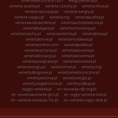
vinieteelectronice.com
wegrywinieta.pl
winieta-austria.pl
winieta-czechy.pl
winieta-litwa.pl
winieta-słowacja.pl
winieta-wegry.pl
winieta-węgry.pl
winieta.org
winietaaustria.pl
winietaaustriaonline.pl
winietaautostradowa.pl
winietabulgaria.pl
winietachorwacja.pl
winietaczechy.pl
winietaestonia.pl
winietalitwa.pl
winietalotwa.pl
winietamoldawia.pl
winietaonline.com
winietapolska.pl
winietarumunia.pl
winietaslovenia.pl
winietaslowacja.pl
winietaslowenia.pl
winietaszwajcaria.pl
winietasłowenia.pl
winietawegry.pl
winietomat.pl
winiety.org
winietydrogowe.pl
winietyelektroniczne.pl
winietyestonia.pl
winietywegry.pl
winietyzagraniczne.pl
winietyzakup.pl
węgry-winieta.pl
xn--sowacja-njb.org.pl
xn--soweniawinieta-gnc.pl
xn--wgry-winieta-4vb.pl
xn--winieta-sowacja-7sc.pl
xn--winieta-wgry-dwb.pl