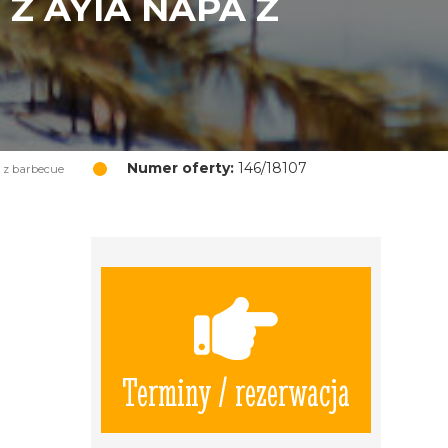
Z AYIA NAPA Z
Numer oferty:
146/18107
 z barbecue
Terminy / rezerwacja