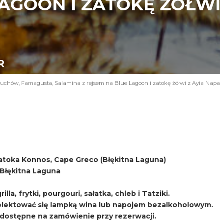
AGOON I ZATOKĘ ŻÓŁWI 
R
uchów, Famagusta, Salamina z rejsem na Blue Lagoon i zatokę żółwi z Ayia Napa
atoka Konnos, Cape Greco (Błękitna Laguna)
i Błękitna Laguna
lla, frytki, pourgouri, sałatka, chleb i Tatziki.
ektować się lampką wina lub napojem bezalkoholowym.
, dostępne na zamówienie przy rezerwacji.