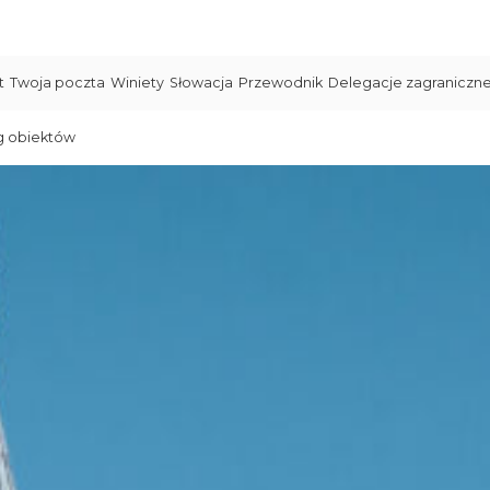
t
Twoja poczta
Winiety
Słowacja
Przewodnik
Delegacje zagraniczn
g obiektów