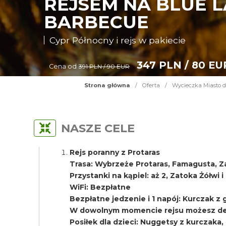
REJSEM NA BLUE L
BARBECUE
Cypr Północny i rejs w pakiecie
347 PLN / 80 EU
Cena od
391 PLN / 90 EUR
Strona główna
/
Oferta
/
Wycieczka Miasto d
NASZE CELE
Rejs poranny z Protaras
Trasa: Wybrzeże Protaras, Famagusta, Z
Przystanki na kąpiel: aż 2, Zatoka Żółwi 
WiFi: Bezpłatne
Bezpłatne jedzenie i 1 napój: Kurczak z gri
W dowolnym momencie rejsu możesz del
Posiłek dla dzieci: Nuggetsy z kurczaka