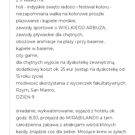
z II wieku n.e.
holi - indyjskie święto radości i festiwal koloru -
niezapomniana walka na kolorowe proszki
plażowanie i kąpiele morskie,
zawody sportowe o WIELKIEGO ARBUZA,
zawody pływackie dla chętnych,
obozowe animacje na plaży i przy basenie,
kąpiele w basenie,
city game,
dla chętnych wyjście na dyskotekę zewnętrzną,
dodatkowy koszt ok. 25 eur (wstęp na dyskotekę od
15 roku życia)
możliwość skorzystania z wycieczek fakultatywnych:
Rzym, San Marino,
DZIEŃ 9
śniadanie, wykwaterowanie, wyjazd z hotelu ok.
godz. 8.30, przejazd do MIRABILANDII a tam
całodzienna zabawa z atrakcjami wśród których
każdy znajdzie coś dla siebie. Mrożące krew w żyłach