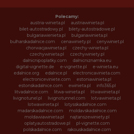
Polecamy:
austria-winieta.pl
austriawinieta.pl
bilet-autostradowy.pl
bilety-autostradowe.pl
bulgariawienieta.pl
bulgariawinieta.pl
bulharskadalnice.com
cenawiniety.pl
cenywiniet.pl
chorwacjawinieta.pl
czechy-winieta.pl
czechywinieta.pl
czechywiniety.pl
dalnicnipoplatky.com
dalnicniznamka.eu
digital-vignette.de
e-vignette.pl
e-winieta.eu
edalnice.org
edalnice.pl
electronicavinieta.com
electroniceviniete.com
estoniawinieta.pl
estonskadalnice.com
ewinieta.pl
info365.pl
litvadalnice.com
litwa-winieta.pl
litwawinieta.pl
livignotunel.pl
livignotunnel.com
lotvawinieta.pl
lotwawinieta.pl
lotysskadalnice.com
madarskadalnice.com
moldavskadalnice.com
moldawiawinieta.pl
najtanszewiniety.pl
oplatyautostradowe.pl
pl-vignette.com
polskadalnice.com
rakouskadalnice.com