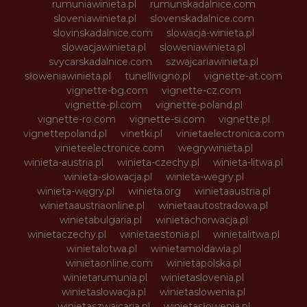
rumuniawinieta.pl
rumunskadalnice.com
sloveniawinieta.pl
slovenskadalnice.com
slovinskadalnice.com
slowacja-winieta.pl
slowacjawinieta.pl
sloweniawinieta.pl
svycarskadalnice.com
szwajcariawinieta.pl
słoweniawinieta.pl
tunellivigno.pl
vignette-at.com
vignette-bg.com
vignette-cz.com
vignette-pl.com
vignette-poland.pl
vignette-ro.com
vignette-si.com
vignette.pl
vignettepoland.pl
vinetki.pl
vinietaelectronica.com
vinieteelectronice.com
wegrywinieta.pl
winieta-austria.pl
winieta-czechy.pl
winieta-litwa.pl
winieta-słowacja.pl
winieta-wegry.pl
winieta-węgry.pl
winieta.org
winietaaustria.pl
winietaaustriaonline.pl
winietaautostradowa.pl
winietabulgaria.pl
winietachorwacja.pl
winietaczechy.pl
winietaestonia.pl
winietalitwa.pl
winietalotwa.pl
winietamoldawia.pl
winietaonline.com
winietapolska.pl
winietarumunia.pl
winietaslovenia.pl
winietaslowacja.pl
winietaslowenia.pl
winietaszwajcaria.pl
winietasłowenia.pl