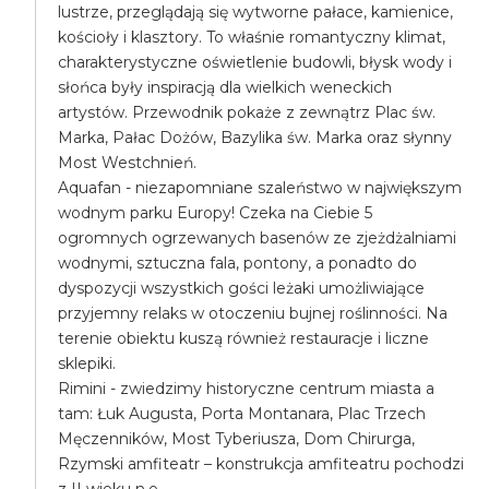
lustrze, przeglądają się wytworne pałace, kamienice,
kościoły i klasztory. To właśnie romantyczny klimat,
charakterystyczne oświetlenie budowli, błysk wody i
słońca były inspiracją dla wielkich weneckich
artystów. Przewodnik pokaże z zewnątrz Plac św.
Marka, Pałac Dożów, Bazylika św. Marka oraz słynny
Most Westchnień.
Aquafan - niezapomniane szaleństwo w największym
wodnym parku Europy! Czeka na Ciebie 5
ogromnych ogrzewanych basenów ze zjeżdżalniami
wodnymi, sztuczna fala, pontony, a ponadto do
dyspozycji wszystkich gości leżaki umożliwiające
przyjemny relaks w otoczeniu bujnej roślinności. Na
terenie obiektu kuszą również restauracje i liczne
sklepiki.
Rimini - zwiedzimy historyczne centrum miasta a
tam: Łuk Augusta, Porta Montanara, Plac Trzech
Męczenników, Most Tyberiusza, Dom Chirurga,
Rzymski amfiteatr – konstrukcja amfiteatru pochodzi