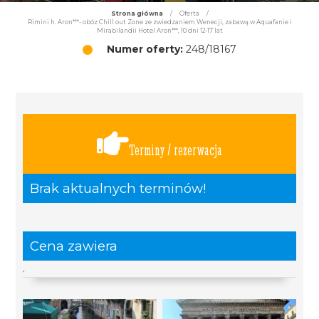
Strona główna
/
Oferta
/
Rimini h. Aron***- obóz Chill out Zone ze zwiedzaniem Wenecji, zabawą w Aquafanie i
Mirabilandii Hotel Aron***, 10 dni 12-17 lat
Numer oferty:
248/18167
Terminy / rezerwacja
Brak aktualnych terminów!
Cena zawiera
.