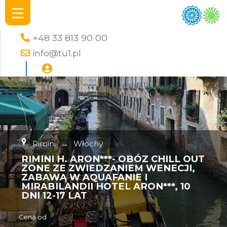
+48 33 813 90 00
info@tu1.pl
Rimini
→
Włochy
RIMINI H. ARON***- OBÓZ CHILL OUT
ZONE ZE ZWIEDZANIEM WENECJI,
ZABAWĄ W AQUAFANIE I
MIRABILANDII HOTEL ARON***, 10
DNI 12-17 LAT
Cena od