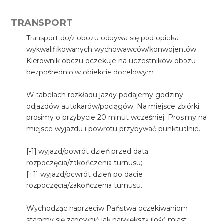
TRANSPORT
Transport do/z obozu odbywa się pod opieka
wykwalifikowanych wychowawców/konwojentów.
Kierownik obozu oczekuje na uczestników obozu
bezpośrednio w obiekcie docelowym.
W tabelach rozkładu jazdy podajemy godziny
odjazdów autokarów/pociągów. Na miejsce zbiórki
prosimy o przybycie 20 minut wcześniej. Prosimy na
miejsce wyjazdu i powrotu przybywać punktualnie.
[-1] wyjazd/powrót dzień przed datą
rozpoczęcia/zakończenia turnusu;
[+1] wyjazd/powrót dzień po dacie
rozpoczęcia/zakończenia turnusu.
Wychodząc naprzeciw Państwa oczekiwaniom
staramy się zapewnić jak największą ilość miast