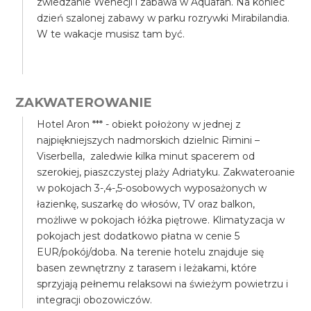
zwiedzanie Wenecji i zabawa w Aquafan. Na koniec
dzień szalonej zabawy w parku rozrywki Mirabilandia.
W te wakacje musisz tam być.
ZAKWATEROWANIE
Hotel Aron *** - obiekt położony w jednej z
najpiękniejszych nadmorskich dzielnic Rimini –
Viserbella, zaledwie kilka minut spacerem od
szerokiej, piaszczystej plaży Adriatyku. Zakwateroanie
w pokojach 3-,4-,5-osobowych wyposażonych w
łazienkę, suszarkę do włosów, TV oraz balkon,
możliwe w pokojach łóżka piętrowe. Klimatyzacja w
pokojach jest dodatkowo płatna w cenie 5
EUR/pokój/doba. Na terenie hotelu znajduje się
basen zewnętrzny z tarasem i leżakami, które
sprzyjają pełnemu relaksowi na świeżym powietrzu i
integracji obozowiczów.