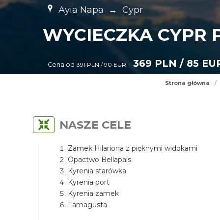
Ayia Napa
→
Cypr
WYCIECZKA CYPR P
369 PLN / 85 EU
Cena od
391 PLN / 90 EUR
Strona główna
/
NASZE CELE
Zamek Hilariona z pięknymi widokami
Opactwo Bellapais
Kyrenia starówka
Kyrenia port
Kyrenia zamek
Famagusta