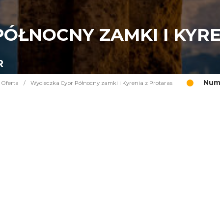
ÓŁNOCNY ZAMKI I KYR
R
Nume
Oferta
/
Wycieczka Cypr Północny zamki i Kyrenia z Protaras