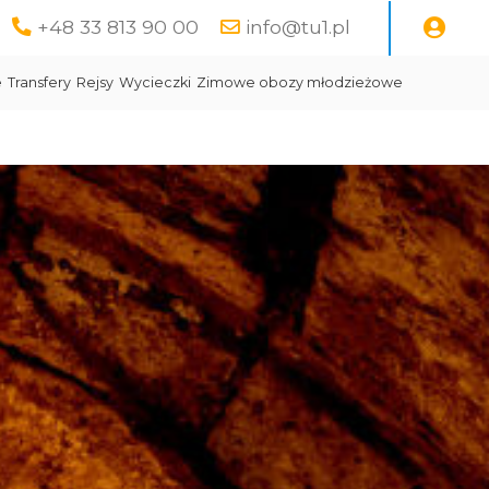
+48 33 813 90 00
info@tu1.pl
e
Transfery
Rejsy
Wycieczki
Zimowe obozy młodzieżowe