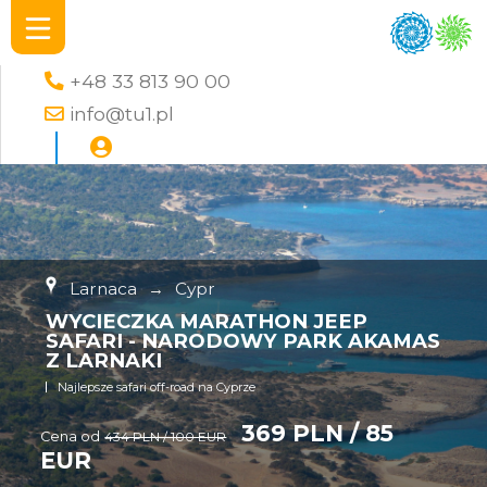
+48 33 813 90 00
info@tu1.pl
Larnaca
→
Cypr
WYCIECZKA MARATHON JEEP
SAFARI - NARODOWY PARK AKAMAS
Z LARNAKI
Najlepsze safari off-road na Cyprze
369 PLN / 85
Cena od
434 PLN / 100 EUR
EUR