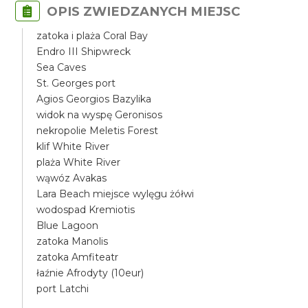
OPIS ZWIEDZANYCH MIEJSC
zatoka i plaża Coral Bay
Endro III Shipwreck
Sea Caves
St. Georges port
Agios Georgios Bazylika
widok na wyspę Geronisos
nekropolie Meletis Forest
klif White River
plaża White River
wąwóz Avakas
Lara Beach miejsce wylęgu żółwi
wodospad Kremiotis
Blue Lagoon
zatoka Manolis
zatoka Amfiteatr
łaźnie Afrodyty (10eur)
port Latchi