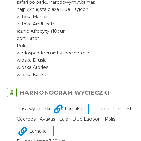
safari po parku narodowym Akamas
najpiękniejsza plaża Blue Lagoon
zatoka Manolis
zatoka Amfiteatr
łaźnie Afrodyty (10eur)
port Latchi
Polis
wodospad Kremiotis (opcjonalnie)
wioska Drusia
wioska Arodes
wioska Katikas
HARMONOGRAM WYCIECZKI
Trasa wycieczki:
Larnaka
- Pafos - Peia - St.
Georges - Avakas - Lara - Blue Lagoon - Polis -
Larnaka