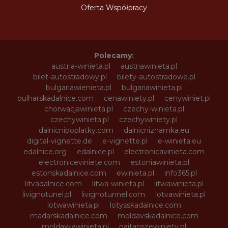
Oferta Współpracy
Polecamy:
austria-winieta.pl
austriawinieta.pl
bilet-autostradowy.pl
bilety-autostradowe.pl
bulgariawienieta.pl
bulgariawinieta.pl
bulharskadalnice.com
cenawiniety.pl
cenywiniet.pl
chorwacjawinieta.pl
czechy-winieta.pl
czechywinieta.pl
czechywiniety.pl
dalnicnipoplatky.com
dalnicniznamka.eu
digital-vignette.de
e-vignette.pl
e-winieta.eu
edalnice.org
edalnice.pl
electronicavinieta.com
electroniceviniete.com
estoniawinieta.pl
estonskadalnice.com
ewinieta.pl
info365.pl
litvadalnice.com
litwa-winieta.pl
litwawinieta.pl
livignotunel.pl
livignotunnel.com
lotvawinieta.pl
lotwawinieta.pl
lotysskadalnice.com
madarskadalnice.com
moldavskadalnice.com
moldawiawinieta.pl
najtanszewiniety.pl