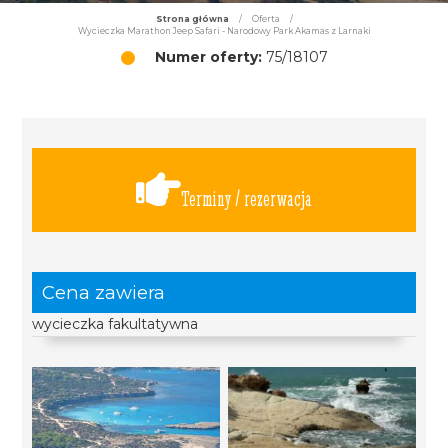
Strona główna
/
Oferta
/
Wycieczka Marathon Jeep Safari - Narodowy Park Akamas z Larnaki
Numer oferty:
75/18107
Terminy / rezerwacja
Cena zawiera
wycieczka fakultatywna