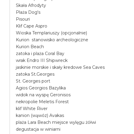
Skała Afrodyty
Plaża Dog's
Pisouri
Klif Cape Aspro
Wioska Templariuszy (opcjonalnie)
Kurion stanowisko archeologiczne
Kurion Beach
zatoka i plaża Coral Bay
wrak Endro III Shipwreck
jaskinie morskie i skały kredowe Sea Caves
zatoka St.Georges
St. Georges port
Agios Georgios Bazylika
widok na wyspę Geronisos
nekropolie Meletis Forest
klif White River
kanion (wąwóz) Avakas
plaża Lara Beach miejsce wylęgu żółwi
degustacja w winiarni