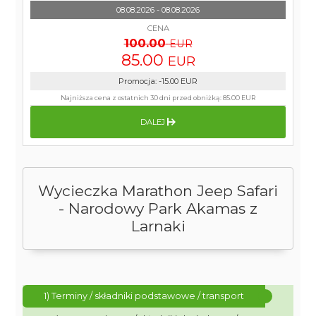
08.08.2026 - 08.08.2026
CENA
100.00
EUR
85.00
EUR
Promocja
:
-15.00
EUR
Najniższa cena z ostatnich 30 dni przed obniżką:
85.00 EUR
DALEJ
Wycieczka Marathon Jeep Safari
- Narodowy Park Akamas z
Larnaki
1) Terminy / składniki podstawowe / transport