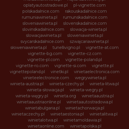
oplatyautostradowe.pl
pl-vignette.com
polskadalnice.com
rakouskadalnice.com
rumuniawinieta.pl
rumunskadalnice.com
sloveniawinieta.pl
slovenskadalnice.com
slovinskadalnice.com
slowacja-winieta.pl
slowacjawinieta.pl
sloweniawinieta.pl
svycarskadalnice.com
szwajcariawinieta.pl
słoweniawinieta.pl
tunellivigno.pl
vignette-at.com
vignette-bg.com
vignette-cz.com
vignette-pl.com
vignette-poland.pl
vignette-ro.com
vignette-si.com
vignette.pl
vignettepoland.pl
vinetki.pl
vinietaelectronica.com
vinieteelectronice.com
wegrywinieta.pl
winieta-austria.pl
winieta-czechy.pl
winieta-litwa.pl
winieta-słowacja.pl
winieta-wegry.pl
winieta-węgry.pl
winieta.org
winietaaustria.pl
winietaaustriaonline.pl
winietaautostradowa.pl
winietabulgaria.pl
winietachorwacja.pl
winietaczechy.pl
winietaestonia.pl
winietalitwa.pl
winietalotwa.pl
winietamoldawia.pl
winietaonline.com
winietapolska.pl