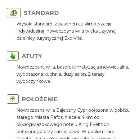
STANDARD
Wysoki standard, z basenem, z klimatyzacją
indywidualną, nowoczesna willa w eksluzywnej
dzielnicy turystycznej Exo Vrisi.
ATUTY
Nowoczesna willa, basen, klimatyzacja indywidualna,
wyposażona kuchnia, duży salon, 2 tarasy
wypoczynkowe.
POŁOŻENIE
Nowoczesna willa Bajeczny Cypr położona w pobliżu
starego miasta Pafos, niecałe 4 km od
pięciogwiazdkowego hotelu King Evelthon
położonego przy samej plaży. W pobliżu Park
Krajobrazowy z Królewskimi Grobowcami oraz