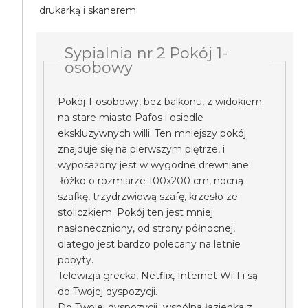
drukarką i skanerem.
Sypialnia nr 2 Pokój 1-
osobowy
Pokój 1-osobowy, bez balkonu, z widokiem
na stare miasto Pafos i osiedle
ekskluzywnych willi. Ten mniejszy pokój
znajduje się na pierwszym piętrze, i
wyposażony jest w wygodne drewniane
łóżko o rozmiarze 100x200 cm, nocną
szafkę, trzydrzwiową szafę, krzesło ze
stoliczkiem. Pokój ten jest mniej
nasłoneczniony, od strony północnej,
dlatego jest bardzo polecany na letnie
pobyty.
Telewizja grecka, Netflix, Internet Wi-Fi są
do Twojej dyspozycji.
Do Twojej dyspozycji wspólna łazienka z