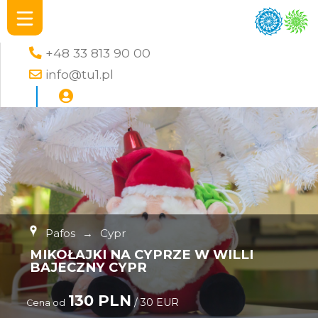
+48 33 813 90 00
info@tu1.pl
Pafos
→
Cypr
MIKOŁAJKI NA CYPRZE W WILLI
BAJECZNY CYPR
130 PLN
/ 30 EUR
Cena od