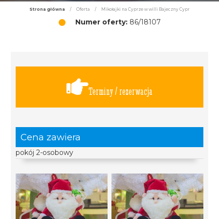
Strona główna
/
Oferta
/
Mikołajki na Cyprze w willi Bajeczny Cypr
Numer oferty:
86/18107
Terminy / rezerwacja
Cena zawiera
pokój 2-osobowy