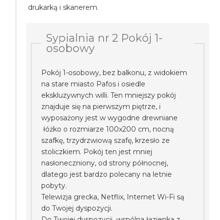
drukarką i skanerem.
Sypialnia nr 2 Pokój 1-
osobowy
Pokój 1-osobowy, bez balkonu, z widokiem
na stare miasto Pafos i osiedle
ekskluzywnych willi. Ten mniejszy pokój
znajduje się na pierwszym piętrze, i
wyposażony jest w wygodne drewniane
łóżko o rozmiarze 100x200 cm, nocną
szafkę, trzydrzwiową szafę, krzesło ze
stoliczkiem. Pokój ten jest mniej
nasłoneczniony, od strony północnej,
dlatego jest bardzo polecany na letnie
pobyty.
Telewizja grecka, Netflix, Internet Wi-Fi są
do Twojej dyspozycji.
Do Twojej dyspozycji wspólna łazienka z