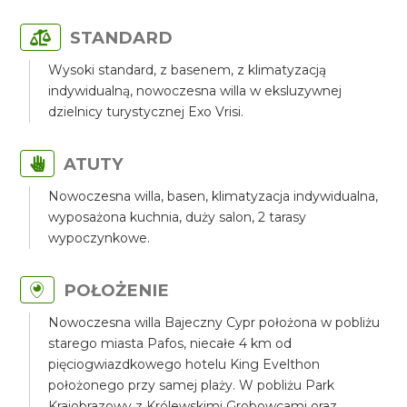
STANDARD
Wysoki standard, z basenem, z klimatyzacją
indywidualną, nowoczesna willa w eksluzywnej
dzielnicy turystycznej Exo Vrisi.
ATUTY
Nowoczesna willa, basen, klimatyzacja indywidualna,
wyposażona kuchnia, duży salon, 2 tarasy
wypoczynkowe.
POŁOŻENIE
Nowoczesna willa Bajeczny Cypr położona w pobliżu
starego miasta Pafos, niecałe 4 km od
pięciogwiazdkowego hotelu King Evelthon
położonego przy samej plaży. W pobliżu Park
Krajobrazowy z Królewskimi Grobowcami oraz