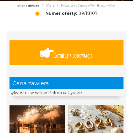
Strona główna
/
Oferta
/
Sylwester na Cyprze w Willi Bajeczny Cypr
Numer oferty:
89/18107
Terminy / rezerwacja
Cena zawiera
sylwester w willi w Pafos na Cyprze