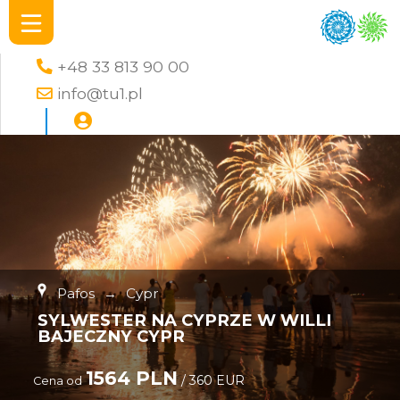
+48 33 813 90 00
info@tu1.pl
Pafos
→
Cypr
SYLWESTER NA CYPRZE W WILLI
BAJECZNY CYPR
1564 PLN
/ 360 EUR
Cena od