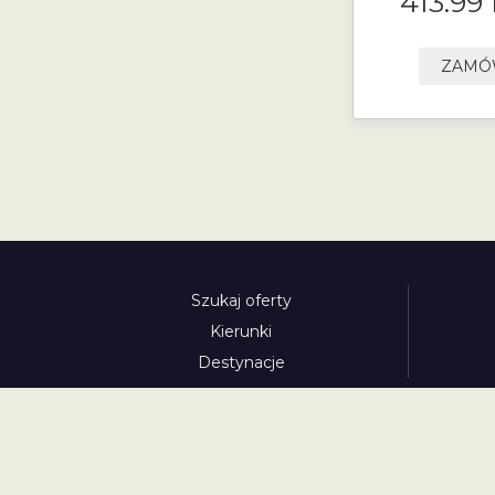
413.99
ZAM
Szukaj oferty
Kierunki
Destynacje
austria-winieta.pl
austriawinieta.pl
bilet-autostr