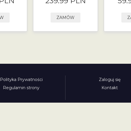
 PLN
239.99 PLN
59.
ÓW
ZAMÓW
Z
Polityka Prywatności
Zaloguj się
Regulamin strony
Kontakt
Polecamy:
adowy.pl
bilety-autostradowe.pl
bulgariawienieta.pl
bulgari