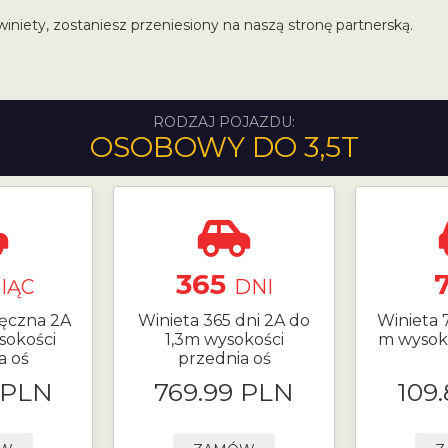
winiety, zostaniesz przeniesiony na naszą stronę partnerską.
RODZAJ POJAZDU:
OSOBOWY DO 3,5T
365
IĄC
DNI
ięczna 2A
Winieta 365 dni 2A do
Winieta 7
sokości
1,3m wysokości
m wysok
a oś
przednia oś
 PLN
769.99 PLN
109