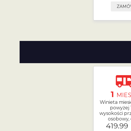
ZAM
1
MIES
Winieta mies
powyżej 
wysokości prz
osobowy, 
419.99