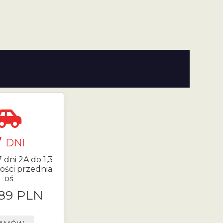
7
DNI
 dni 2A do 1,3
ości przednia
oś
.89 PLN