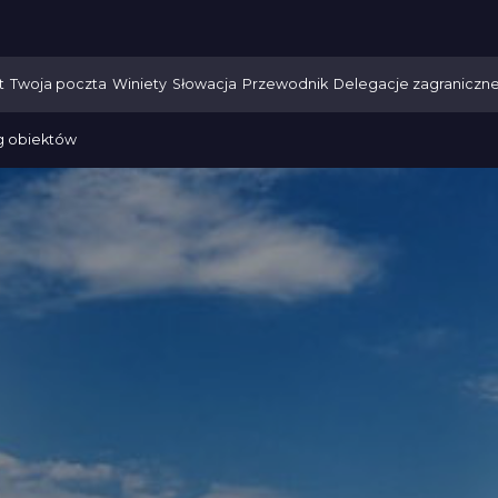
t
Twoja poczta
Winiety
Słowacja
Przewodnik
Delegacje zagraniczn
g obiektów