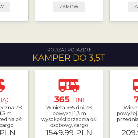
ÓW
ZAMÓW
Z
RODZAJ POJAZDU:
KAMPER DO 3,5T
365
IĄC
DNI
ięczna 2B
Winieta 365 dni 2B
Winie
1,3 m
powyżej 1,3 m
powyżej 
ednia oś:
wysokości przednia oś:
przednia
cargo
osobowy, cargo
 PLN
1549.99 PLN
209