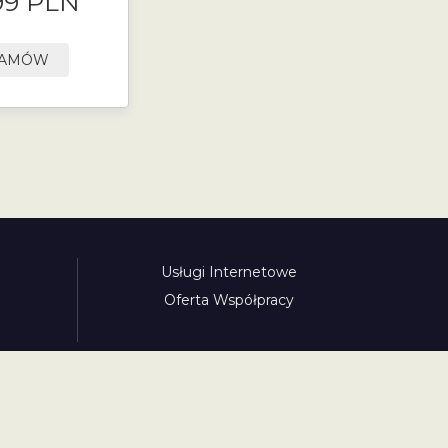
99 PLN
AMÓW
Usługi Internetowe
Oferta Współpracy
awinieta.pl
bulharskadalnice.com
cenawiniety.pl