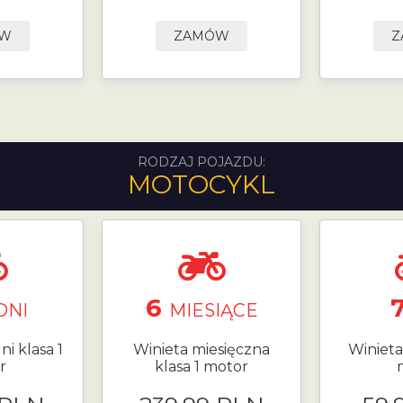
ÓW
ZAMÓW
Z
RODZAJ POJAZDU:
MOTOCYKL
6
DNI
MIESIĄCE
ni klasa 1
Winieta miesięczna
Winieta 
r
klasa 1 motor