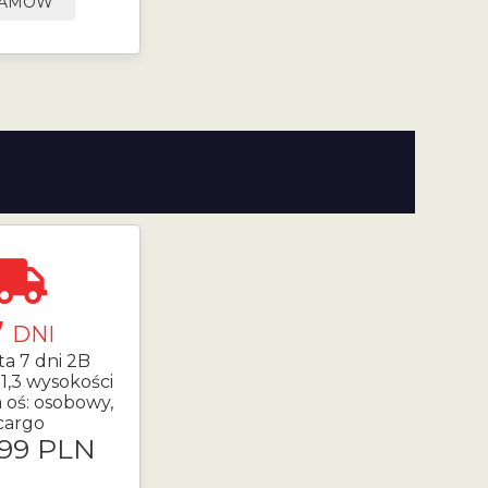
AMÓW
7
DNI
ta 7 dni 2B
1,3 wysokości
 oś: osobowy,
cargo
.99 PLN