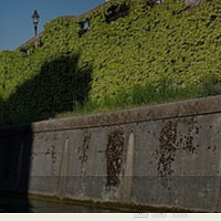
A
A
A