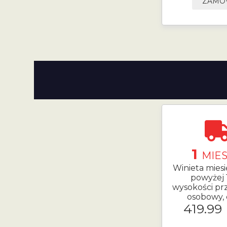
ZAM
1
MIES
Winieta mies
powyżej 
wysokości prz
osobowy, 
419.99