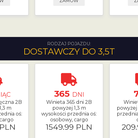
ÓW
ZAMÓW
Z
RODZAJ POJAZDU:
DOSTAWCZY DO 3,5T
365
IĄC
DNI
ięczna 2B
Winieta 365 dni 2B
Winie
1,3 m
powyżej 1,3 m
powyżej 
ednia oś:
wysokości przednia oś:
przednia
cargo
osobowy, cargo
 PLN
1549.99 PLN
209