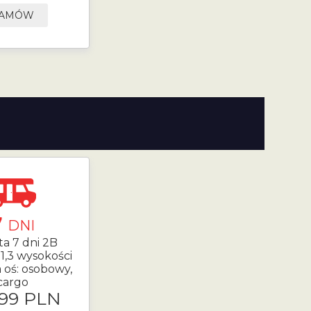
AMÓW
7
DNI
ta 7 dni 2B
1,3 wysokości
 oś: osobowy,
cargo
.99 PLN