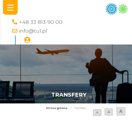
+48 33 813 90 00
info@tu1.pl
TRANSFERY
Strona główna
/
Transfery
A
A
A