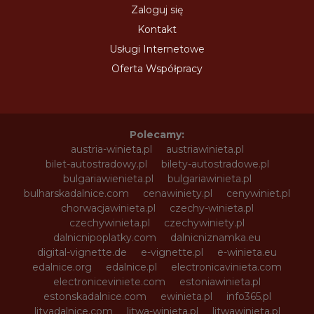
Zaloguj się
Kontakt
Usługi Internetowe
Oferta Współpracy
Polecamy:
austria-winieta.pl
austriawinieta.pl
bilet-autostradowy.pl
bilety-autostradowe.pl
bulgariawienieta.pl
bulgariawinieta.pl
bulharskadalnice.com
cenawiniety.pl
cenywiniet.pl
chorwacjawinieta.pl
czechy-winieta.pl
czechywinieta.pl
czechywiniety.pl
dalnicnipoplatky.com
dalnicniznamka.eu
digital-vignette.de
e-vignette.pl
e-winieta.eu
edalnice.org
edalnice.pl
electronicavinieta.com
electroniceviniete.com
estoniawinieta.pl
estonskadalnice.com
ewinieta.pl
info365.pl
litvadalnice.com
litwa-winieta.pl
litwawinieta.pl