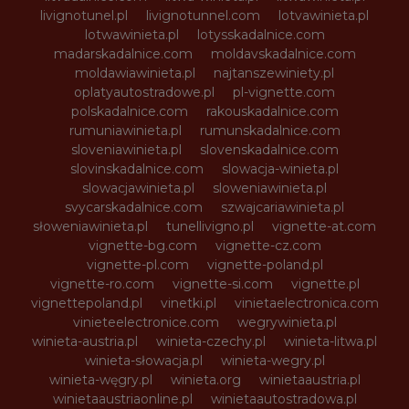
livignotunel.pl
livignotunnel.com
lotvawinieta.pl
lotwawinieta.pl
lotysskadalnice.com
madarskadalnice.com
moldavskadalnice.com
moldawiawinieta.pl
najtanszewiniety.pl
oplatyautostradowe.pl
pl-vignette.com
polskadalnice.com
rakouskadalnice.com
rumuniawinieta.pl
rumunskadalnice.com
sloveniawinieta.pl
slovenskadalnice.com
slovinskadalnice.com
slowacja-winieta.pl
slowacjawinieta.pl
sloweniawinieta.pl
svycarskadalnice.com
szwajcariawinieta.pl
słoweniawinieta.pl
tunellivigno.pl
vignette-at.com
vignette-bg.com
vignette-cz.com
vignette-pl.com
vignette-poland.pl
vignette-ro.com
vignette-si.com
vignette.pl
vignettepoland.pl
vinetki.pl
vinietaelectronica.com
vinieteelectronice.com
wegrywinieta.pl
winieta-austria.pl
winieta-czechy.pl
winieta-litwa.pl
winieta-słowacja.pl
winieta-wegry.pl
winieta-węgry.pl
winieta.org
winietaaustria.pl
winietaaustriaonline.pl
winietaautostradowa.pl